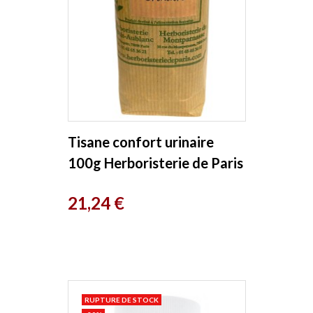
Tisane confort urinaire
100g Herboristerie de Paris
Prix
21,24 €
RUPTURE DE STOCK