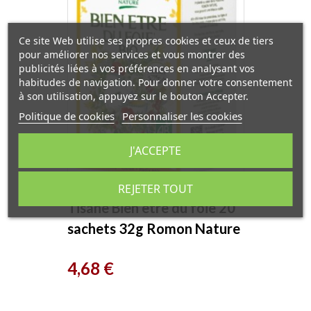
Ce site Web utilise ses propres cookies et ceux de tiers
pour améliorer nos services et vous montrer des
publicités liées à vos préférences en analysant vos
habitudes de navigation. Pour donner votre consentement
à son utilisation, appuyez sur le bouton Accepter.
Politique de cookies
Personnaliser les cookies
J'ACCEPTE
REJETER TOUT
Tisane Bien être du foie 20
sachets 32g Romon Nature
Prix
4,68 €