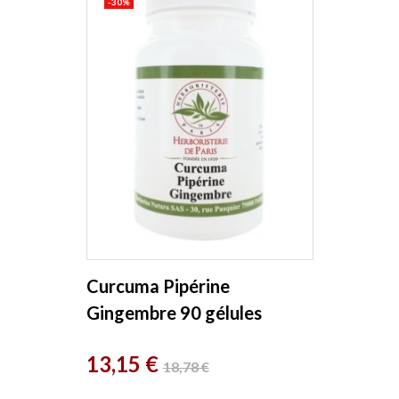
-30%
Curcuma Pipérine
Gingembre 90 gélules
Herboristerie De Paris
Prix
Prix
13,15 €
18,78 €
de