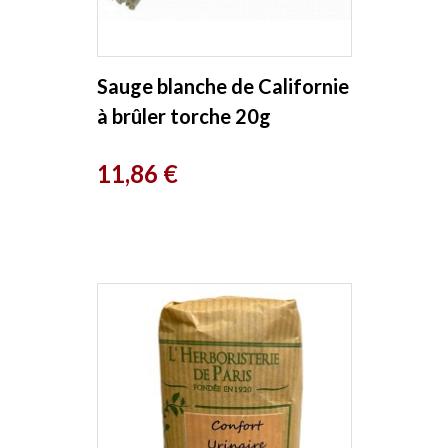
Sauge blanche de Californie
à brûler torche 20g
Herboristerie de Paris
Prix
11,86 €