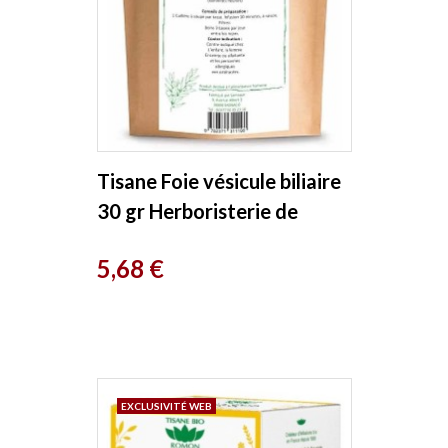
Tisane Foie vésicule biliaire
30 gr Herboristerie de
France
Prix
5,68 €
EXCLUSIVITÉ WEB