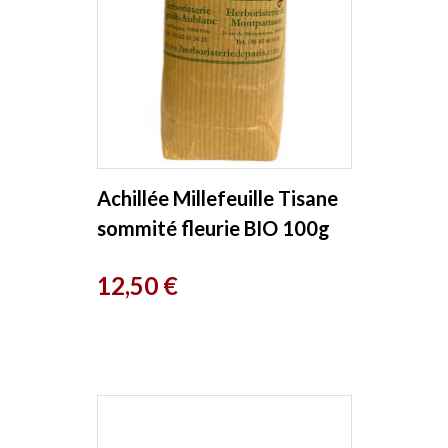
Achillée Millefeuille Tisane
sommité fleurie BIO 100g
Herboristerie de Paris
Prix
12,50 €