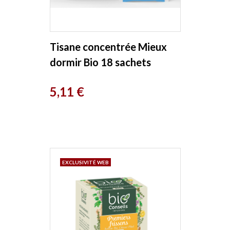
Tisane concentrée Mieux
dormir Bio 18 sachets
Romon Nature
Prix
5,11 €
EXCLUSIVITÉ WEB