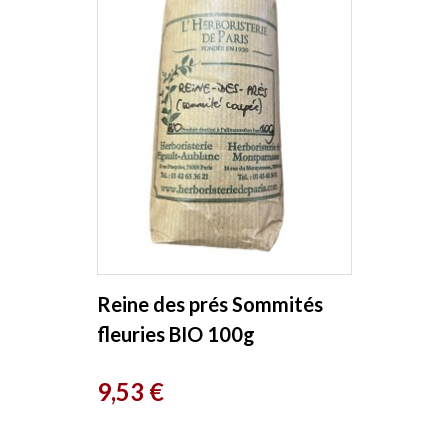
Reine des prés Sommités
fleuries BIO 100g
Herboristerie de Paris
Prix
9,53 €