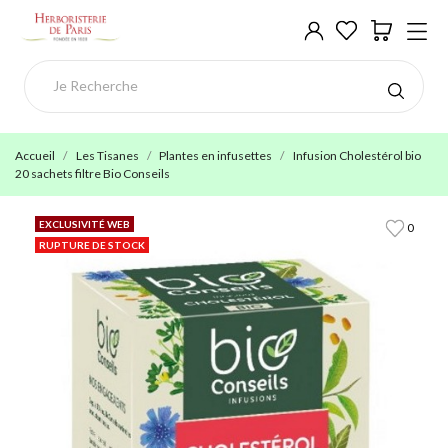
Accueil
Les Tisanes
Plantes en infusettes
Infusion Cholestérol bio
20 sachets filtre Bio Conseils
EXCLUSIVITÉ WEB
0
RUPTURE DE STOCK