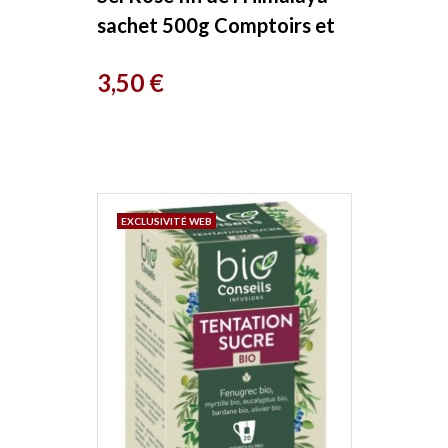
sachet 500g Comptoirs et
compagnies
Prix
3,50 €
EXCLUSIVITÉ WEB