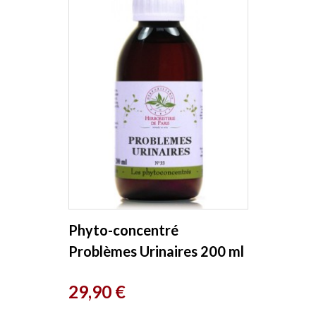
Phyto-concentré
Problèmes Urinaires 200 ml
Herboristerie de Paris
Prix
29,90 €