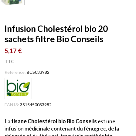
Infusion Cholestérol bio 20
sachets filtre Bio Conseils
5,17 €
TTC
Référence:
BCS033982
EAN13:
3515450033982
La
tisane Cholestérol bio Bio Conseils
est une
infusion médicinale contenant du fénugrec, de la
chicorée et du thé vert, tous trois certifiés bio.