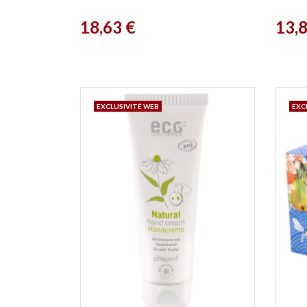
Cata
Prix
Prix
18,63 €
13,
EXCLUSIVITÉ WEB
EXC