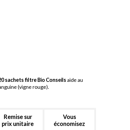
20 sachets filtre Bio Conseils
aide au
sanguine (vigne rouge).
Remise sur
Vous
prix unitaire
économisez