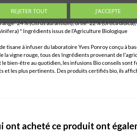
REJETER TOUT
J'ACCEPTE
 orange* 24 % (Citrus aurantium), ortie* 22 % (Urtica dioic
vinifera) * Ingrédients issus de l'Agriculture Biologique
e tisane à infuser du laboratoire Yves Ponroy conçu à base
t de la vigne rouge, tous des Ingrédients provenant de l’agr
 le bien-être au quotidien, les infusions Bio conseils son
 et les plus pertinents. Des produits certifiés bio, ils aff
ui ont acheté ce produit ont égal