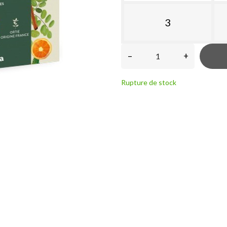
3
–
+
Rupture de stock