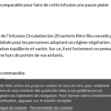
ncomparable pour faire de cette infusion une pause plaisir.
 l’Infusion Circulation bio 20 sachets filtre Bio conseils 
 idéale pour les personnes adoptant un régime végétarien.
on équilibrée et variée. Sur ce, il est fortement recom
ane hors de portée de vos enfants.
 recommandée.
ts.
ite Web utilise ses propres cookies et ceux de tiers pour améliorer
tation variée et équilibrée et à un mode de vie sain.
ices et vous montrer des publicités liées à vos préférences en
ère, de la chaleur et de l'humidité.
ysant vos habitudes de navigation. Pour donner votre consenteme
enceintes ou allaitantes
utilisation, appuyez sur le bouton Accepter.
tique de cookies
Personnaliser les cookies