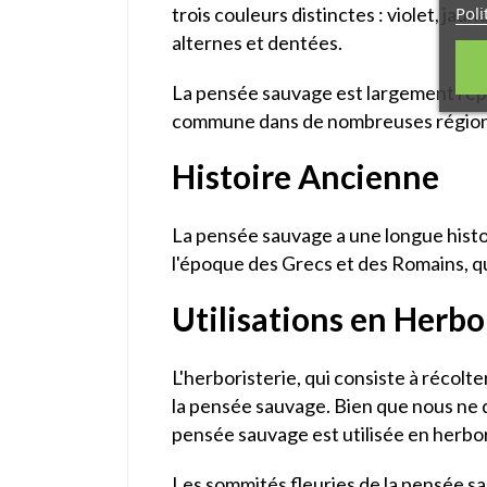
Poli
trois couleurs distinctes : violet, jau
alternes et dentées.
La pensée sauvage est largement répa
commune dans de nombreuses région
Histoire Ancienne
La pensée sauvage a une longue histoire
l'époque des Grecs et des Romains, q
Utilisations en Herbo
L'herboristerie, qui consiste à récolter
la pensée sauvage. Bien que nous ne d
pensée sauvage est utilisée en herbor
Les sommités fleuries de la pensée sa