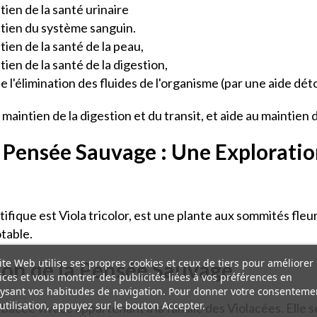
ien de la santé urinaire
tien du système sanguin.
en de la santé de la peau,
en de la santé de la digestion,
l'élimination des fluides de l'organisme (par une aide déto
aintien de la digestion et du transit, et aide au maintien d
 Pensée Sauvage : Une Exploratio
fique est Viola tricolor, est une plante aux sommités fleur
otable.
ite Web utilise ses propres cookies et ceux de tiers pour améliorer
tion de la Pensée Sauvage
ices et vous montrer des publicités liées à vos préférences en
ysant vos habitudes de navigation. Pour donner votre consenteme
utilisation, appuyez sur le bouton Accepter.
cée vivace appartenant à la famille des Violacées. Elle se