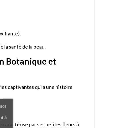
xifiante).
e la santé de la peau.
n Botanique et
ies captivantes qui a une histoire
 nos
nt à
 caractérise par ses petites fleurs à