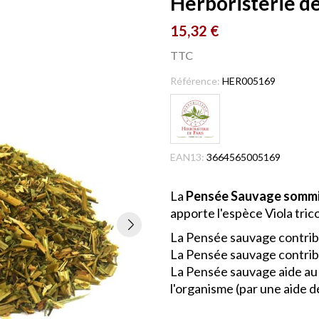
Herboristerie de
15,32 €
TTC
Référence:
HER005169
EAN13:
3664565005169
La
Pensée Sauvage sommité
apporte l'espèce Viola trico
La Pensée sauvage contribu
La Pensée sauvage contribu
La Pensée sauvage aide au m
l'organisme (par une aide d