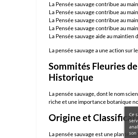
La Pensée sauvage contribue au maint
La Pensée sauvage contribue au main
La Pensée sauvage contribue au mainti
La Pensée sauvage contribue au mainti
La Pensée sauvage aide au maintien de 
La pensée sauvage a une action sur le m
Sommités Fleuries de
Historique
La pensée sauvage, dont le nom scienti
riche et une importance botanique n
Ce s
Origine et Classifica
serv
anal
son 
La pensée sauvage est une plante herba