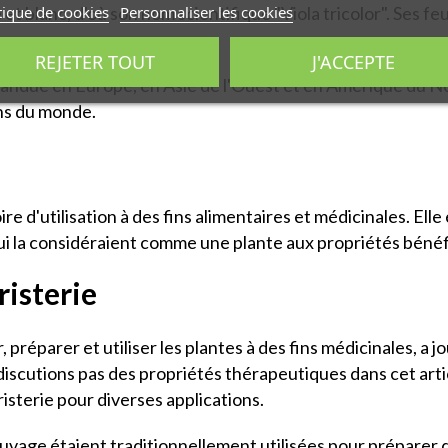
tique de cookies
Personnaliser les cookies
ne et blanc, d'où son nom scientifique "Viola tricolor". Ses f
REJETER TOUT
J'ACCEPTE
ndue en Europe, en Asie de l'Ouest et en Amérique du Nord
s du monde.
 d'utilisation à des fins alimentaires et médicinales. Elle 
ui la considéraient comme une plante aux propriétés béné
risterie
, préparer et utiliser les plantes à des fins médicinales, a j
iscutions pas des propriétés thérapeutiques dans cet articl
isterie pour diverses applications.
uvage étaient traditionnellement utilisées pour préparer d