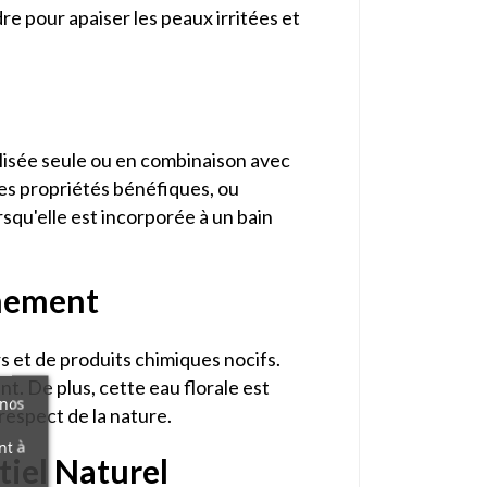
e pour apaiser les peaux irritées et
tilisée seule ou en combinaison avec
ses propriétés bénéfiques, ou
squ'elle est incorporée à un bain
nnement
s et de produits chimiques nocifs.
t. De plus, cette eau florale est
 nos
 respect de la nature.
nt à
tiel Naturel