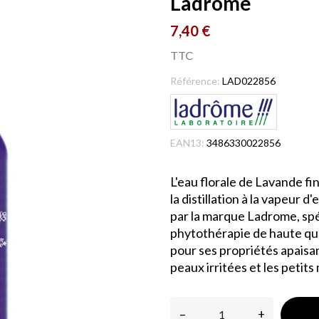
Ladrome
7,40 €
TTC
Référence:
LAD022856
EAN13:
3486330022856
L'eau florale de Lavande fi
la distillation à la vapeur d
par la marque Ladrome, spé
phytothérapie de haute qual
pour ses propriétés apaisa
peaux irritées et les petit
–
+