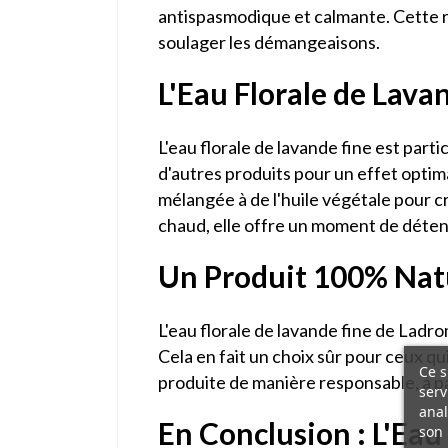
antispasmodique et calmante. Cette ri
soulager les démangeaisons.
L'Eau Florale de Lava
L'eau florale de lavande fine est part
d'autres produits pour un effet optima
mélangée à de l'huile végétale pour c
chaud, elle offre un moment de détent
Un Produit 100% Nat
L'eau florale de lavande fine de Ladr
Cela en fait un choix sûr pour ceux qu
Ce s
produite de manière responsable, à part
serv
anal
En Conclusion : L'Eau
son 