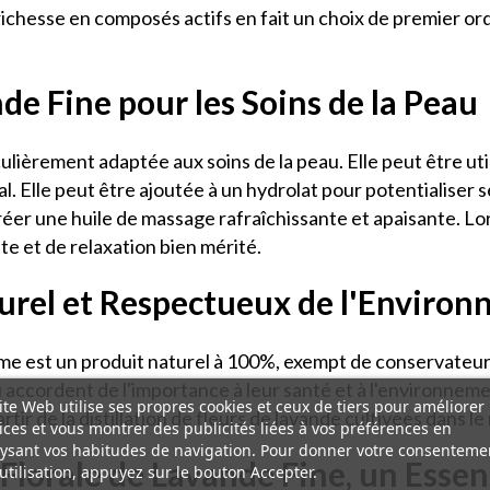
chesse en composés actifs en fait un choix de premier ordr
nde Fine pour les Soins de la Peau
iculièrement adaptée aux soins de la peau. Elle peut être u
l. Elle peut être ajoutée à un hydrolat pour potentialiser 
réer une huile de massage rafraîchissante et apaisante. Lor
e et de relaxation bien mérité.
urel et Respectueux de l'Enviro
ome est un produit naturel à 100%, exempt de conservateur
i accordent de l'importance à leur santé et à l'environnemen
ite Web utilise ses propres cookies et ceux de tiers pour améliorer
ir de la distillation de fleurs de lavande cultivées dans le
ices et vous montrer des publicités liées à vos préférences en
ysant vos habitudes de navigation. Pour donner votre consenteme
 Florale de Lavande Fine, un Essen
utilisation, appuyez sur le bouton Accepter.