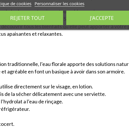
tique de cookies
Personnaliser les cookies
ine de Ladrome est un incontournable pour tous ceux en qu
REJETER TOUT
J'ACCEPTE
 les petits maux du quotidien. Sa polyvalence en fait un prod
à découvrir tous les bienfaits qu'elle peut apporter à votre
tus apaisantes et relaxantes.
n
ion traditionnelle, l’eau florale apporte des solutions nat
e et agréable en font un basique à avoir dans son armoire.
tilise directement sur le visage, en lotion.
puis de la sécher délicatement avec une serviette.
l’hydrolat a l’eau de rinçage.
 réfrigérateur.
cocert.