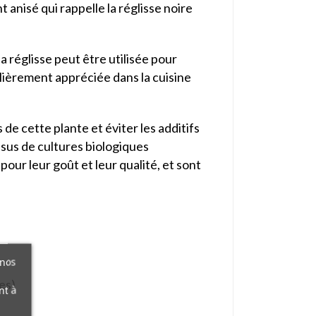
 anisé qui rappelle la réglisse noire
a réglisse peut être utilisée pour
ulièrement appréciée dans la cuisine
 de cette plante et éviter les additifs
issus de cultures biologiques
ur leur goût et leur qualité, et sont
 nos
es)
nt à