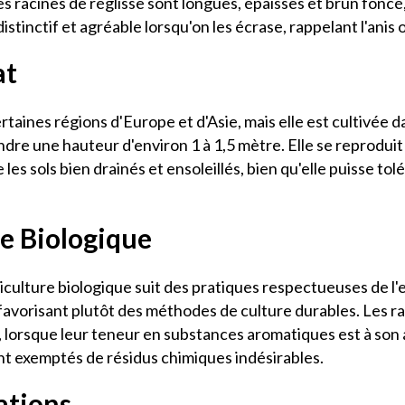
s racines de réglisse sont longues, épaisses et brun foncé,
istinctif et agréable lorsqu'on les écrase, rappelant l'anis o
at
certaines régions d'Europe et d'Asie, mais elle est cultivé
indre une hauteur d'environ 1 à 1,5 mètre. Elle se reprodu
 les sols bien drainés et ensoleillés, bien qu'elle puisse to
re Biologique
iculture biologique suit des pratiques respectueuses de l'e
 favorisant plutôt des méthodes de culture durables. Les ra
 lorsque leur teneur en substances aromatiques est à son 
ont exemptés de résidus chimiques indésirables.
ations