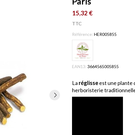
Paris
15,32 €
TTC
Référence:
HER005855
EAN13:
3664565005855
La
réglisse
est une plante q
herboristerie traditionnell