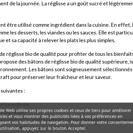
ent de la journée. La réglisse a un goût sucré et légèrement
t être utilisé comme ingrédient dans la cuisine. En effet, l
mme les desserts, les viandes ou les sauces. Elle est partic
t sa capacité à relever les plats les plus simples.
de réglisse bio de qualité pour profiter de tous les bienfaits
 propose des bâtons de réglisse bio de qualité supérieure, 
ironnement. Les bâtons sont soigneusement sélectionnés po
raft pour préserver leur fraîcheur et leur saveur.
 suivantes :
té intestinale
ite Web utilise ses propres cookies et ceux de tiers pour améliorer
la digestion
ices et vous montrer des publicités liées à vos préférences en
a santé respiratoire (aide les voies respiratoires supérieur
ysant vos habitudes de navigation. Pour donner votre consenteme
 santé de la peau (en aidant le teint)
utilisation, appuyez sur le bouton Accepter.