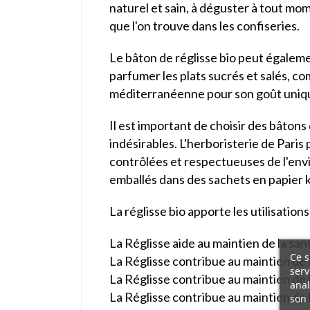
naturel et sain, à déguster à tout mom
que l'on trouve dans les confiseries.
Le bâton de réglisse bio peut égalemen
parfumer les plats sucrés et salés, co
méditerranéenne pour son goût unique e
Il est important de choisir des bâtons 
indésirables. L'herboristerie de Paris
contrôlées et respectueuses de l'env
emballés dans des sachets en papier k
La réglisse bio apporte les utilisations
La Réglisse aide au maintien de la san
Ce s
La Réglisse contribue au maintien de 
serv
La Réglisse contribue au maintien de l
anal
La Réglisse contribue au maintien de la
son 