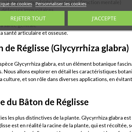
système nerveux (aide à soutenir la fonction mentale)
tique de cookies
Personnaliser les cookies
s défenses immunitaires
l'énergie
REJETER TOUT
J'ACCEPTE
la santé génitale
a santé articulaire et osseuse.
 de Réglisse (Glycyrrhiza glabra)
spèce Glycyrrhiza glabra, est un élément botanique fascina
. Nous allons explorer en détail les caractéristiques botan
 culture, et son rôle dans diverses applications, en évitan
e du Bâton de Réglisse
ties les plus distinctives de la plante. Glycyrrhiza glabra e
sse est en réalité la racine de la plante, qui est récoltée,