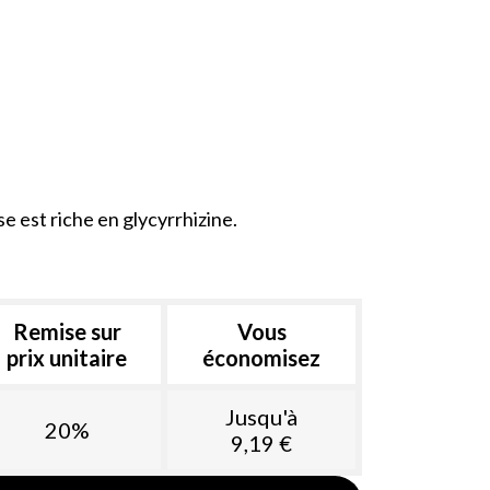
sse est riche en glycyrrhizine.
Remise sur
Vous
prix unitaire
économisez
Jusqu'à
20%
9,19 €