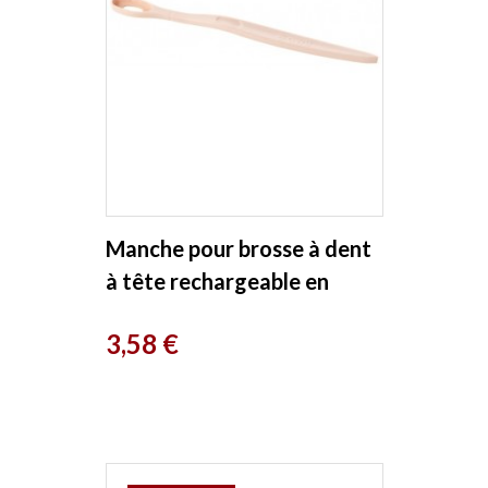
Manche pour brosse à dent
à tête rechargeable en
bioplastique rose Avril
Prix
3,58 €