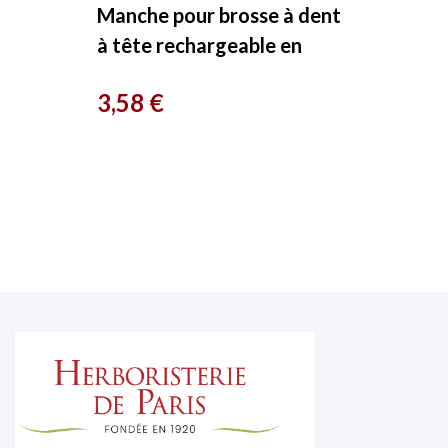
Manche pour brosse à dent
à tête rechargeable en
bioplastique vert Avril
Prix
3,58 €