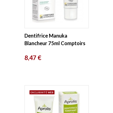
Dentifrice Manuka
Blancheur 75ml Comptoirs
Et Compagnies
Prix
8,47 €
EXCLUSIVITÉ WEB