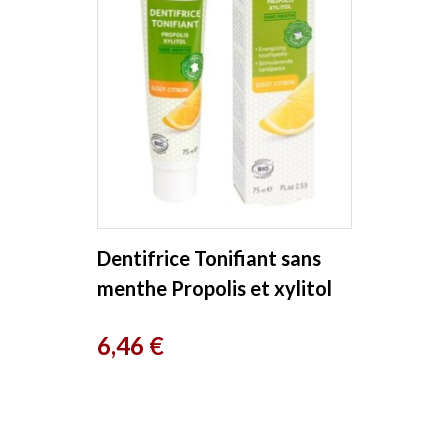
Dentifrice Tonifiant sans
menthe Propolis et xylitol
aromatisé au Citron 75ml...
Prix
6,46 €