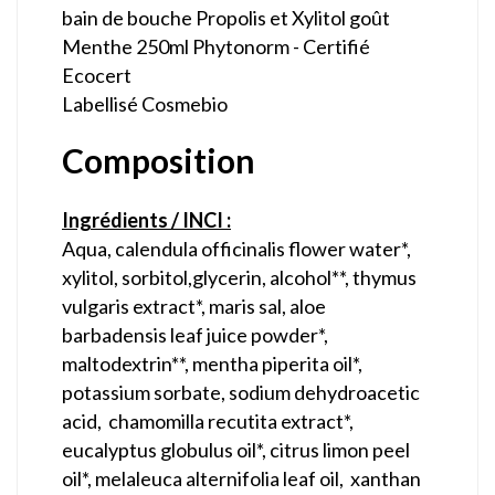
bain de bouche Propolis et Xylitol goût
Menthe 250ml
Phytonorm
- Certifié
Ecocert
Labellisé Cosmebio
Composition
Ingrédients / INCI :
Aqua, calendula officinalis flower water*,
xylitol, sorbitol,glycerin, alcohol**, thymus
vulgaris extract*, maris sal, aloe
barbadensis leaf juice powder*,
maltodextrin**, mentha piperita oil*,
potassium sorbate, sodium dehydroacetic
acid, chamomilla recutita extract*,
eucalyptus globulus oil*, citrus limon peel
oil*, melaleuca alternifolia leaf oil, xanthan