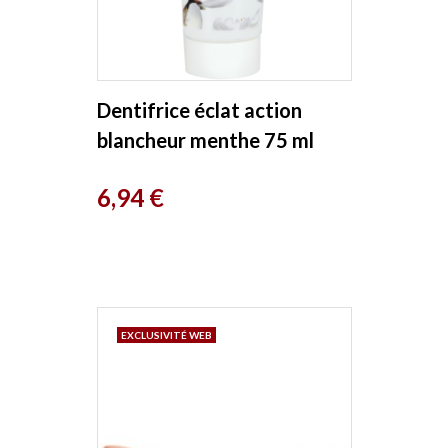
Dentifrice éclat action
blancheur menthe 75 ml
Coslys
Prix
6,94 €
EXCLUSIVITÉ WEB