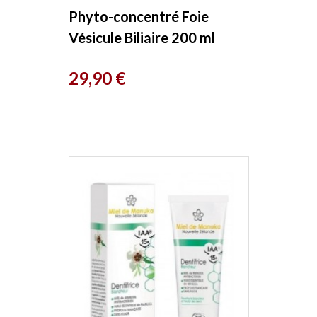
Phyto-concentré Foie
Vésicule Biliaire 200 ml
Herboristerie de Paris
Prix
29,90 €