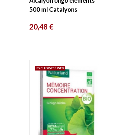
Alcalyon oligo éléments
500 ml Catalyons
Prix
20,48 €
EXCLUSIVITÉ WEB