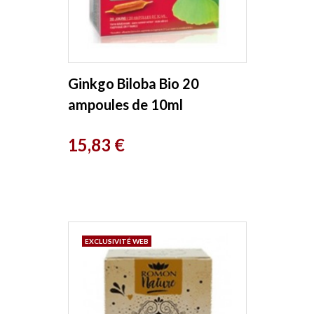
Ginkgo Biloba Bio 20
ampoules de 10ml
Naturland
Prix
15,83 €
EXCLUSIVITÉ WEB