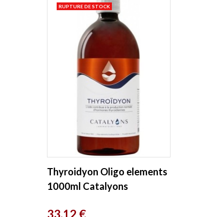
RUPTURE DE STOCK
Thyroidyon Oligo elements
1000ml Catalyons
Prix
33,12 €