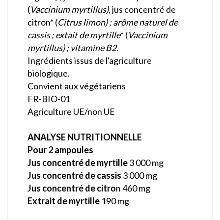
(
Vaccinium myrtillus)
, jus concentré de
citron* (
Citrus limon) ; arôme naturel de
cassis ; extait de myrtille
* (
Vaccinium
myrtillus) ; vitamine B2.
Ingrédients issus de l'agriculture
biologique.
Convient aux végétariens
FR-BIO-01
Agriculture UE/non UE
ANALYSE NUTRITIONNELLE
Pour 2 ampoules
Jus concentré de myrtille
3 000 mg
Jus concentré de cassis
3 000 mg
Jus concentré de citro
n 460 mg
Extrait de myrtille
190 mg