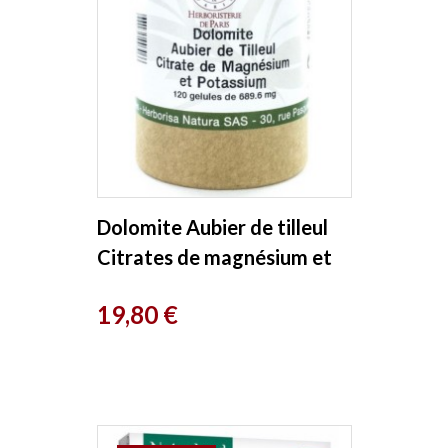
Dolomite Aubier de tilleul
Citrates de magnésium et
de potassium 120 Gélules...
Prix
19,80 €