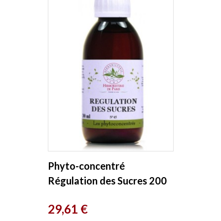
Phyto-concentré
Régulation des Sucres 200
ml Herboristerie de Paris
Prix
29,61 €