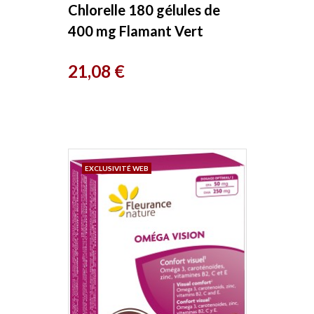
Chlorelle 180 gélules de
400 mg Flamant Vert
Prix
21,08 €
EXCLUSIVITÉ WEB