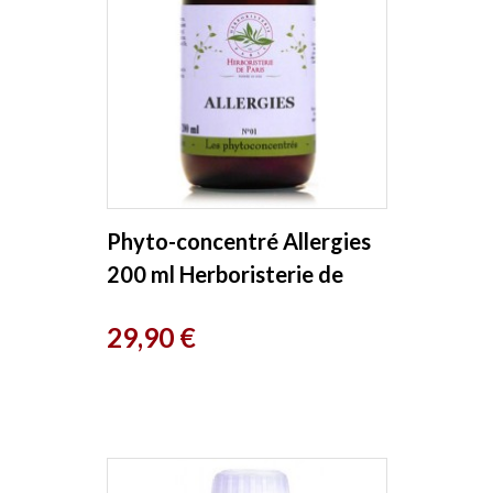
Phyto-concentré Allergies
200 ml Herboristerie de
Paris
Prix
29,90 €