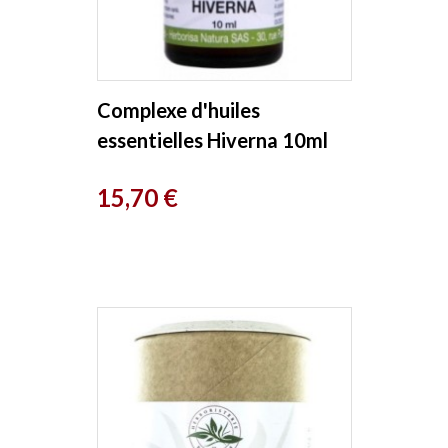
Complexe d'huiles
essentielles Hiverna 10ml
Herboristerie de Paris
Prix
15,70 €