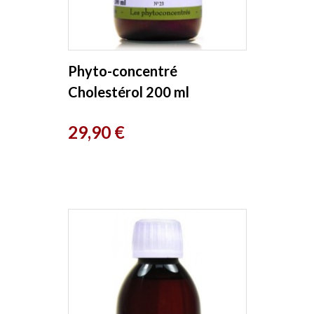
Phyto-concentré
Cholestérol 200 ml
Herboristerie de Paris
Prix
29,90 €