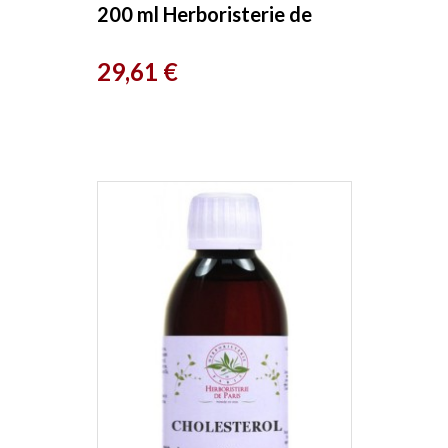
200 ml Herboristerie de
Paris
Prix
29,61 €