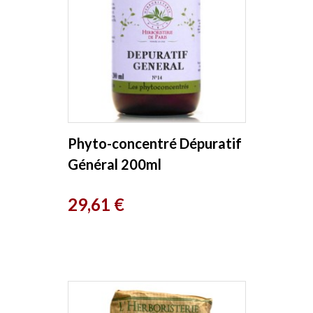
Phyto-concentré Dépuratif
Général 200ml
Herboristerie de Paris
Prix
29,61 €