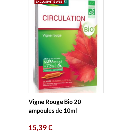
EXCLUSIVITÉ WEB
Vigne Rouge Bio 20
ampoules de 10ml
Naturland
Prix
15,39 €