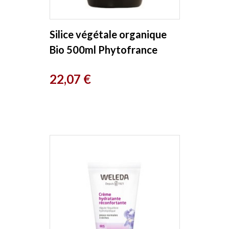
Silice végétale organique
Bio 500ml Phytofrance
Prix
22,07 €