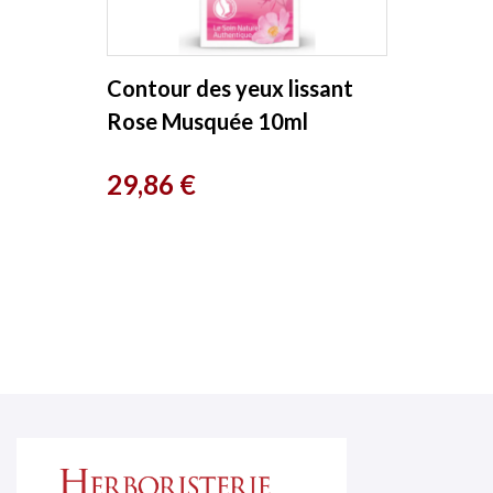
Contour des yeux lissant
Rose Musquée 10ml
Weleda
Prix
29,86 €