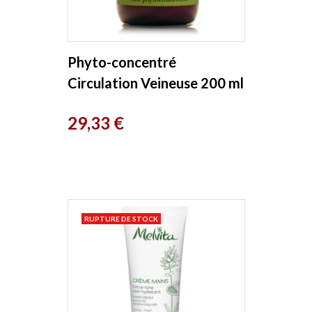
Phyto-concentré
Circulation Veineuse 200 ml
Herboristerie de Paris
Prix
29,33 €
RUPTURE DE STOCK