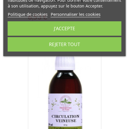
Sisal Le Monde du Bio
habitudes de navigation. Pour donner votre consentement
à son utilisation, appuyez sur le bouton Accepter.
Politique de cookies
Personnaliser les cookies
Prix
6,53 €
J'ACCEPTE
REJETER TOUT