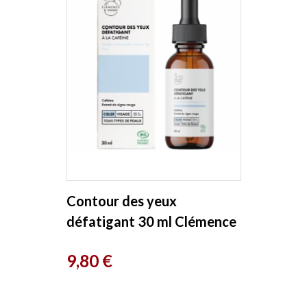
Contour des yeux
défatigant 30 ml Clémence
et Vivien
Prix
9,80 €