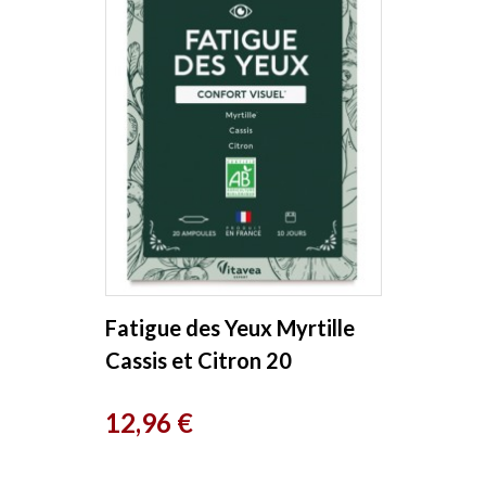
Fatigue des Yeux Myrtille
Cassis et Citron 20
ampoules de 10ml Bio
Prix
12,96 €
Conseils