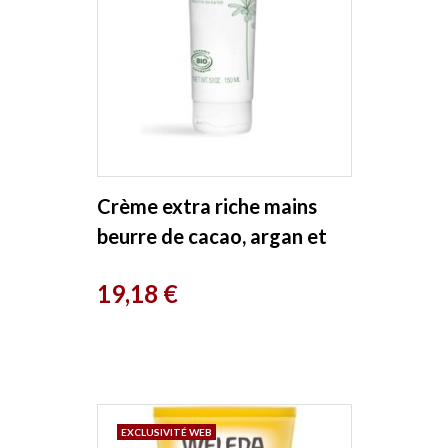
Crème extra riche mains
beurre de cacao, argan et
karité 150ml Melvita
Prix
19,18 €
EXCLUSIVITÉ WEB