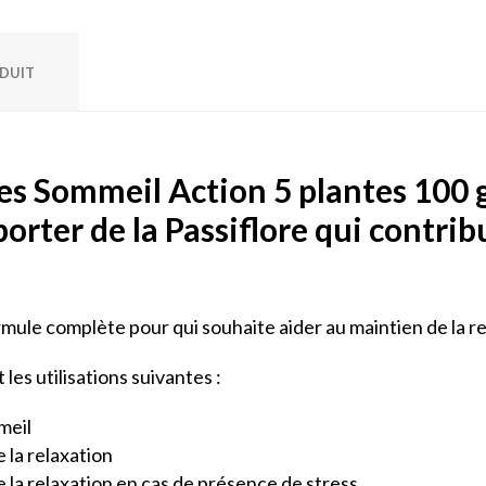
ODUIT
es Sommeil Action 5 plantes 100 g
porter de la Passiflore qui contri
rmule complète pour qui souhaite aider au maintien de la re
les utilisations suivantes :
meil
 la relaxation
e la relaxation en cas de présence de stress