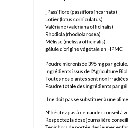
_Passiflore (passiflora incarnata)
Lotier (lotus corniculatus)
Valériane (valeriana officinalis)
Rhodiola (rhodiola rosea)
Mélisse (melissa officinalis)
gélule d'origine végétale en HPMC
Poudre micronisée 395 mg par gélule
Ingrédients issus de l'Agriculture Bio
Toutes nos plantes sont non irradiées
Poudre totale des ingrédients par gé
Il ne doit pas se substituer à une alim
N’hésitez pas à demander conseil à 
Respectez la dose journalière conseil
Tenir hors de portée des jeunes enfan