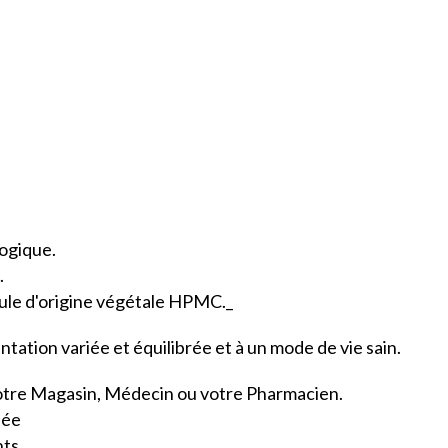
.
logique.
.
lule d'origine végétale HPMC._
entation variée et équilibrée et à un mode de vie sain.
votre Magasin, Médecin ou votre Pharmacien.
lée
ts.