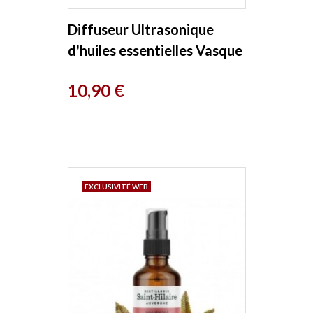
Diffuseur Ultrasonique
d'huiles essentielles Vasque
Marron foncé Esprit phyto
Prix
10,90 €
EXCLUSIVITÉ WEB