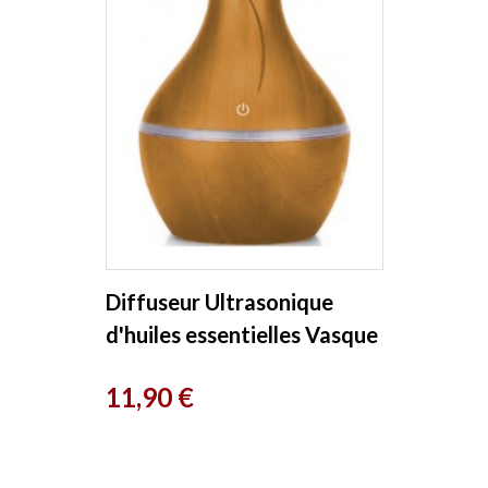
Diffuseur Ultrasonique
d'huiles essentielles Vasque
Marron clair Esprit phyto
Prix
11,90 €