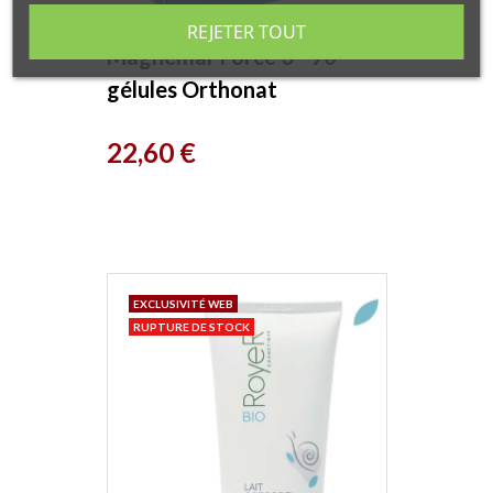
REJETER TOUT
Magnemar Force 3 - 90
gélules Orthonat
Prix
22,60 €
EXCLUSIVITÉ WEB
RUPTURE DE STOCK