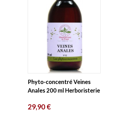
Phyto-concentré Veines
Anales 200 ml Herboristerie
de Paris
Prix
29,90 €