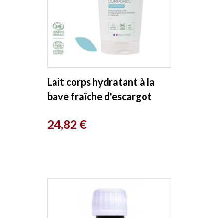
Lait corps hydratant à la
bave fraîche d'escargot
200ml Royer
Prix
24,82 €