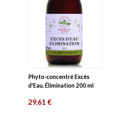
Phyto-concentré Excès
d'Eau, Élimination 200 ml
Herboristerie de Paris
Prix
29,61 €