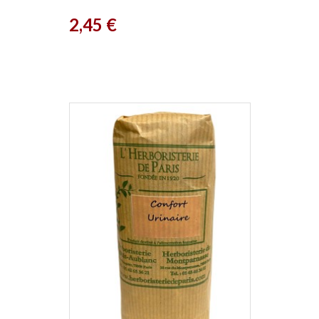
Prix
2,45 €