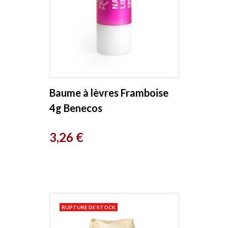
Baume à lèvres Framboise
4g Benecos
Prix
3,26 €
RUPTURE DE STOCK