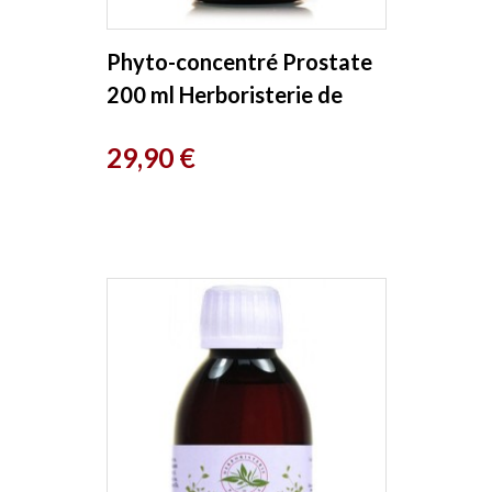
Phyto-concentré Prostate
200 ml Herboristerie de
Paris
Prix
29,90 €