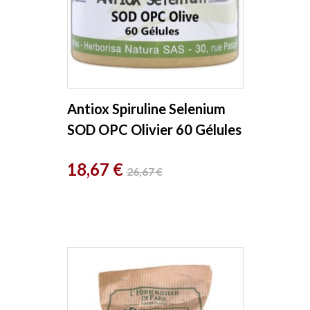
Antiox Spiruline Selenium
SOD OPC Olivier 60 Gélules
Herboristerie de Paris
Prix
Prix
18,67 €
26,67 €
de
base