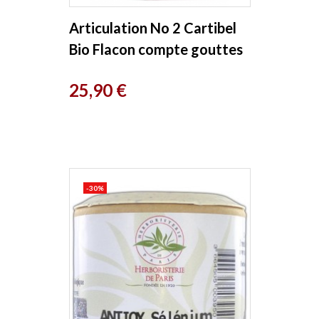
Articulation No 2 Cartibel
Bio Flacon compte gouttes
30ml Equi - Nutri
Prix
25,90 €
-30%