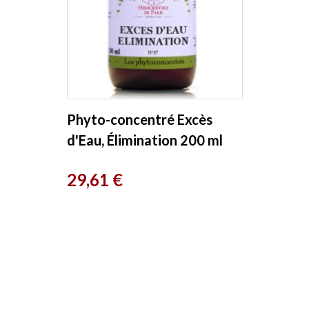
Phyto-concentré Excès
d'Eau, Élimination 200 ml
Herboristerie de Paris
Prix
29,61 €