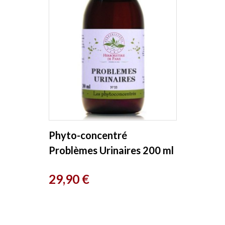
Phyto-concentré
Problèmes Urinaires 200 ml
Herboristerie de Paris
Prix
29,90 €