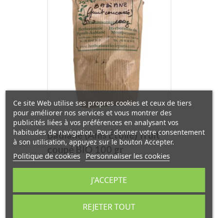
Ce site Web utilise ses propres cookies et ceux de tiers
pour améliorer nos services et vous montrer des
publicités liées à vos préférences en analysant vos
habitudes de navigation. Pour donner votre consentement
Badiane (Anis Étoilé) fruit
à son utilisation, appuyez sur le bouton Accepter.
coupé BIO 100 gr
Politique de cookies
Personnaliser les cookies
Herboristerie de Paris
Prix
22,47 €
J'ACCEPTE
REJETER TOUT