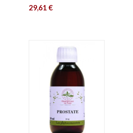
Prix
29,61 €