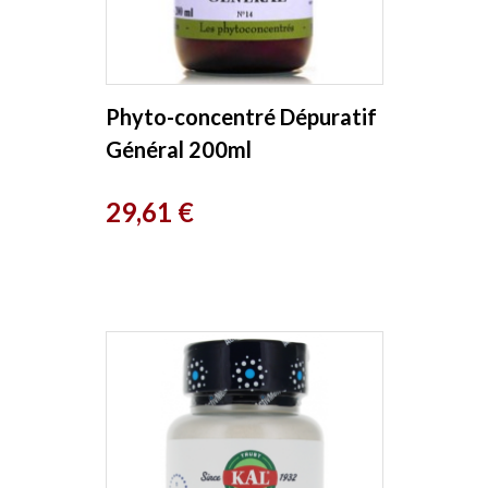
Phyto-concentré Dépuratif
Général 200ml
Herboristerie de Paris
Prix
29,61 €