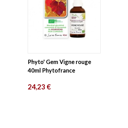
Phyto' Gem Vigne rouge
40ml Phytofrance
Prix
24,23 €