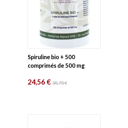
Spiruline bio + 500
comprimés de 500 mg
Herboristerie de Paris
Prix
Prix
24,56 €
30,70 €
de
base