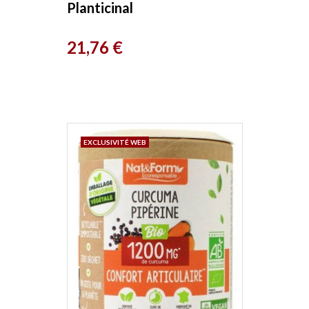
Planticinal
Prix
21,76 €
EXCLUSIVITÉ WEB