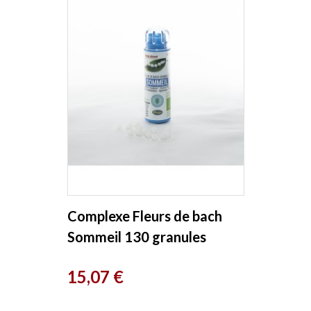
Complexe Fleurs de bach
Sommeil 130 granules
Macérat aqueux Kosmeo
Prix
15,07 €