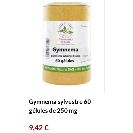
Gymnema sylvestre 60
gélules de 250 mg
Herboristerie de Paris
Prix
9,42 €