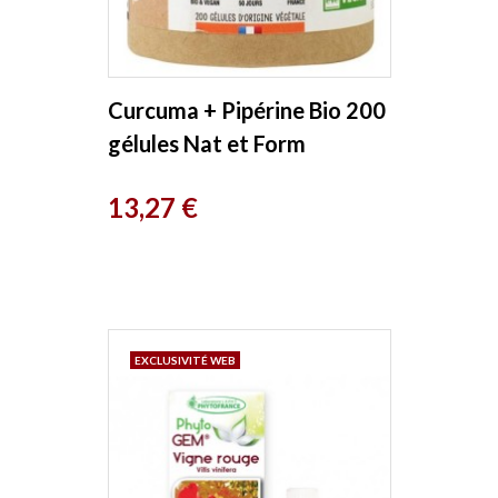
Curcuma + Pipérine Bio 200
gélules Nat et Form
Prix
13,27 €
EXCLUSIVITÉ WEB