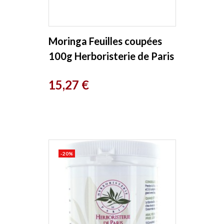
Moringa Feuilles coupées
100g Herboristerie de Paris
Prix
15,27 €
-20%