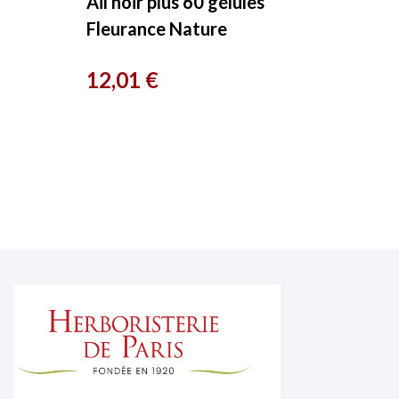
Ail noir plus 60 gélules
Fleurance Nature
Prix
12,01 €