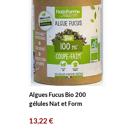
Algues Fucus Bio 200
gélules Nat et Form
Prix
13,22 €