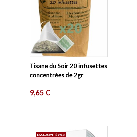
Tisane du Soir 20 infusettes
concentrées de 2gr
Herboristerie de Paris
Prix
9,65 €
EXCLUSIVITÉ WEB