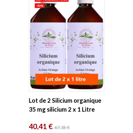
-40%
Lot de 2 Silicium organique
35 mg silicium 2 x 1 Litre
Herboristerie de Paris
Prix
Prix
40,41 €
67,35 €