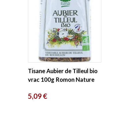
Tisane Aubier de Tilleul bio
vrac 100g Romon Nature
Prix
5,09 €