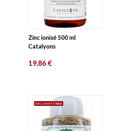
Zinc ionisé 500 ml
Catalyons
Prix
19,86 €
EXCLUSIVITÉ WEB