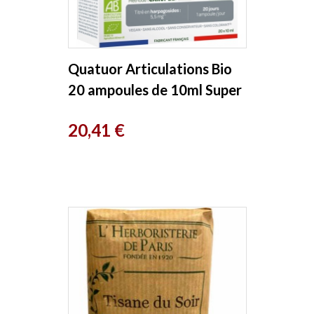
Quatuor Articulations Bio
20 ampoules de 10ml Super
Diet
Prix
20,41 €