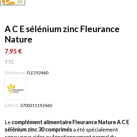
A C E sélénium zinc Fleurance
Nature
7,95 €
TTC
Référence:
FLE192460
EAN13:
3700211192460
Le
complément alimentaire Fleurance Nature A C E
sélénium zinc 30 comprimés
a été spécialement
conçu pour aider au fonctionnement normal du