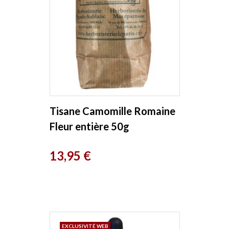
Tisane Camomille Romaine
Fleur entière 50g
Herboristerie de Paris
Prix
13,95 €
EXCLUSIVITÉ WEB