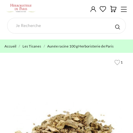
Accueil
Les Tisanes
Aunée racine 100 g Herboristerie de Paris
1