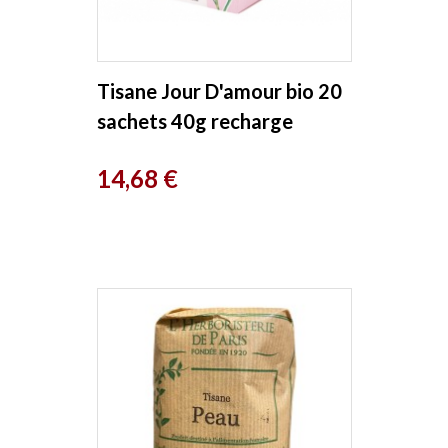
Tisane Jour D'amour bio 20
sachets 40g recharge
carton Provence D Antan
Prix
14,68 €