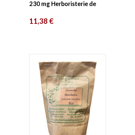
230 mg Herboristerie de
Paris
Prix
11,38 €