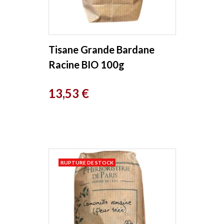
Tisane Grande Bardane
Racine BIO 100g
Herboristerie de Paris
Prix
13,53 €
RUPTURE DE STOCK