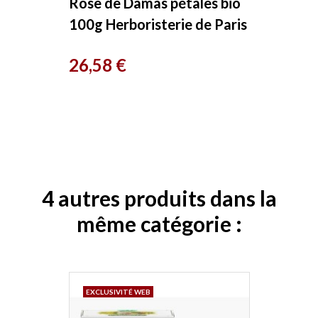
Rose de Damas pétales bio
100g Herboristerie de Paris
Prix
26,58 €
4 autres produits dans la
même catégorie :
EXCLUSIVITÉ WEB