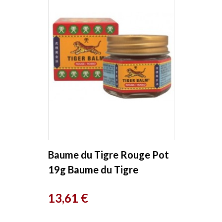
Baume du Tigre Rouge Pot
19g Baume du Tigre
Prix
13,61 €