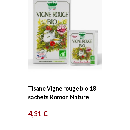
Tisane Vigne rouge bio 18
sachets Romon Nature
Prix
4,31 €