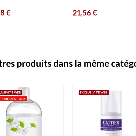
Buff 10g Lily Lolo
Prix
78 €
21,56 €
tres produits dans la même catégo
LUSIVITÉ WEB
EXCLUSIVITÉ WEB
TURE DE STOCK