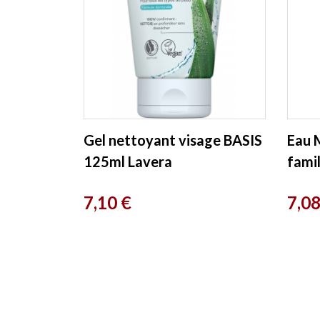
Gel nettoyant visage BASIS
Eau M
125ml Lavera
fami
Centi
Prix
Prix
7,10 €
7,08