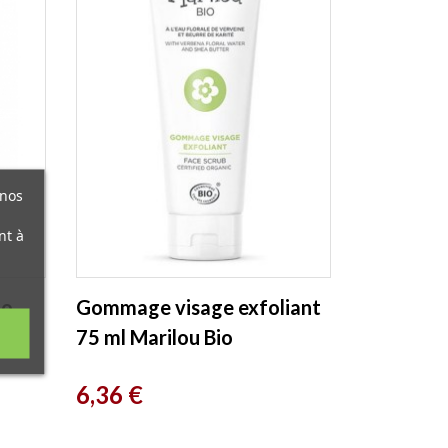
 nos
nt à
io
Gommage visage exfoliant
75 ml Marilou Bio
Prix
6,36 €