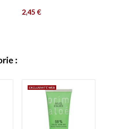
Prix
2,45 €
rie :
EXCLUSIVITÉ WEB