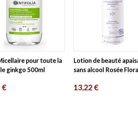
icellaire pour toute la
Lotion de beauté apais
lle ginkgo 500ml
sans alcool Rosée Flora
folia
200ml Cattier
Prix
 €
13,22 €