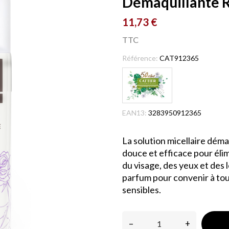
Démaquillante R
11,73 €
TTC
Référence:
CAT912365
EAN13:
3283950912365
La solution micellaire dém
douce et efficace pour élim
du visage, des yeux et des l
parfum pour convenir à tou
sensibles.
–
+