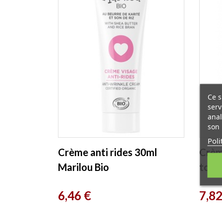
Ce s
serv
anal
son 
Poli
Crème anti rides 30ml
Crèm
Marilou Bio
toute
Bilo
Prix
Prix
6,46 €
7,82