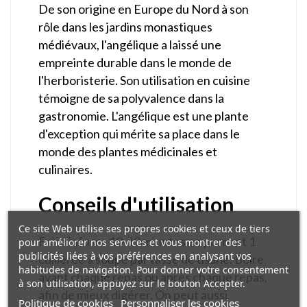
De son origine en Europe du Nord à son
rôle dans les jardins monastiques
médiévaux, l'angélique a laissé une
empreinte durable dans le monde de
l'herboristerie. Son utilisation en cuisine
témoigne de sa polyvalence dans la
gastronomie. L'angélique est une plante
d'exception qui mérite sa place dans le
monde des plantes médicinales et
culinaires.
Conseils d'utilisation
Ce site Web utilise ses propres cookies et ceux de tiers
Faire infuser 10-12 minutes en prenant 1
pour améliorer nos services et vous montrer des
publicités liées à vos préférences en analysant vos
cuillerée à soupe par tasse de tisane. Boire
habitudes de navigation. Pour donner votre consentement
avant chaque repas ou après chaque repas,
à son utilisation, appuyez sur le bouton Accepter.
afin de mieux digérer. On peut aussi
Politique de cookies
Personnaliser les cookies