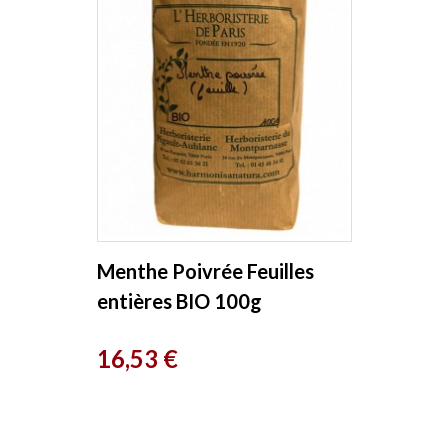
Menthe Poivrée Feuilles
entières BIO 100g
Herboristerie de Paris
Prix
16,53 €