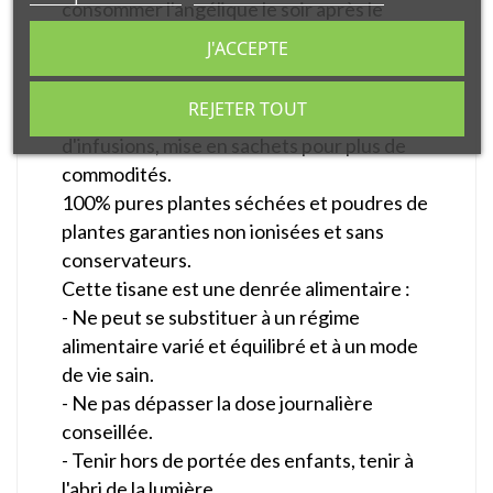
consommer l'angélique le soir après le
repas.
J'ACCEPTE
Il s'agit de Plantes médicinales en vrac
REJETER TOUT
destinées à la préparation de tisanes et
d'infusions, mise en sachets pour plus de
commodités.
100% pures plantes séchées et poudres de
plantes garanties non ionisées et sans
conservateurs.
Cette tisane est une denrée alimentaire :
- Ne peut se substituer à un régime
alimentaire varié et équilibré et à un mode
de vie sain.
- Ne pas dépasser la dose journalière
conseillée.
- Tenir hors de portée des enfants, tenir à
l'abri de la lumière.