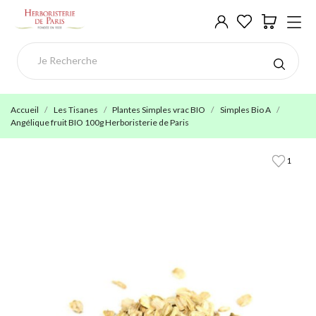
Accueil
Les Tisanes
Plantes Simples vrac BIO
Simples Bio A
Angélique fruit BIO 100g Herboristerie de Paris
1