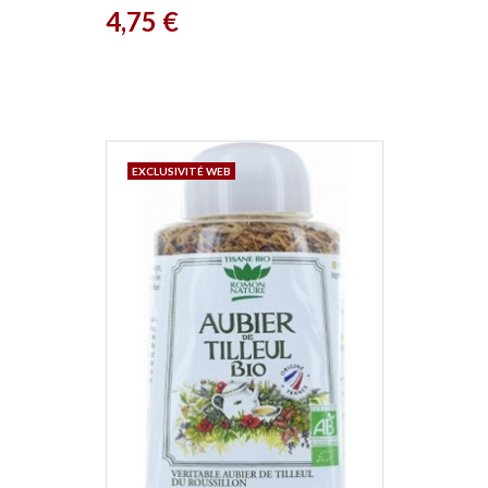
Prix
4,75 €
EXCLUSIVITÉ WEB