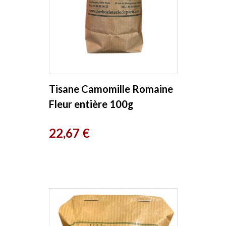
Tisane Camomille Romaine
Fleur entière 100g
Herboristerie de Paris
Prix
22,67 €