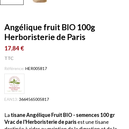
Angélique fruit BIO 100g
Herboristerie de Paris
17,84 €
TTC
Référence:
HER005817
EAN13:
3664565005817
La
tisane Angélique Fruit BIO - semences 100 gr
Vrac de l'Herboristerie de paris
est une tisane
destinée à aider au maintien de la digestion et de la