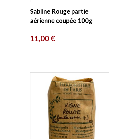
Sabline Rouge partie
aérienne coupée 100g
Herboristerie de Paris
Prix
11,00 €