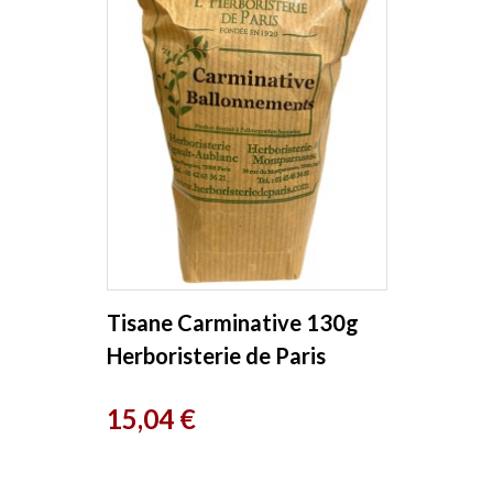
Tisane Carminative 130g
Herboristerie de Paris
Prix
15,04 €