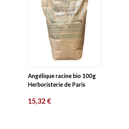
Angélique racine bio 100g
Herboristerie de Paris
Prix
15,32 €