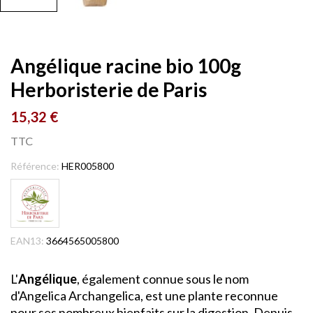
Angélique racine bio 100g
Herboristerie de Paris
15,32 €
TTC
Référence:
HER005800
EAN13:
3664565005800
L'
Angélique
, également connue sous le nom
d'Angelica Archangelica, est une plante reconnue
pour ses nombreux bienfaits sur la digestion. Depuis