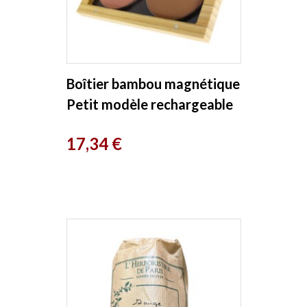
Boîtier bambou magnétique
Petit modèle rechargeable
vide x1 Zao Make-up
Prix
17,34 €