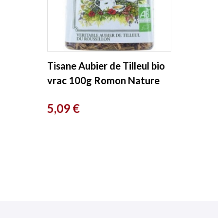
Tisane Aubier de Tilleul bio
vrac 100g Romon Nature
Prix
5,09 €