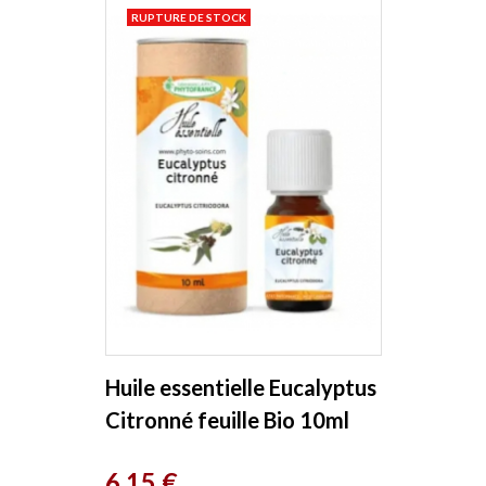
RUPTURE DE STOCK
Huile essentielle Eucalyptus
Citronné feuille Bio 10ml
Phytofrance
Prix
6,15 €