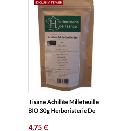
EXCLUSIVITÉ WEB
Tisane Achillée Millefeuille
BIO 30g Herboristerie De
France
Prix
4,75 €