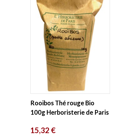
Rooibos Thé rouge Bio
100g Herboristerie de Paris
Prix
15,32 €