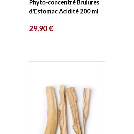
Phyto-concentré Brulures
d'Estomac Acidité 200 ml
Herboristerie de Paris
Prix
29,90 €