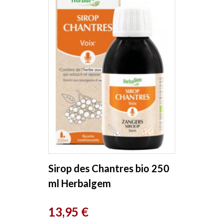
Sirop des Chantres bio 250
ml Herbalgem
Prix
13,95 €