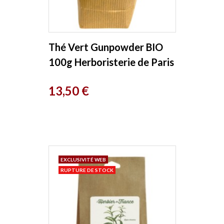
Thé Vert Gunpowder BIO
100g Herboristerie de Paris
Prix
13,50 €
EXCLUSIVITÉ WEB
RUPTURE DE STOCK