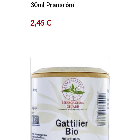
30ml Pranarôm
Prix
2,45 €