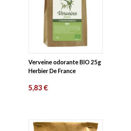
Verveine odorante BIO 25g
Herbier De France
Prix
5,83 €