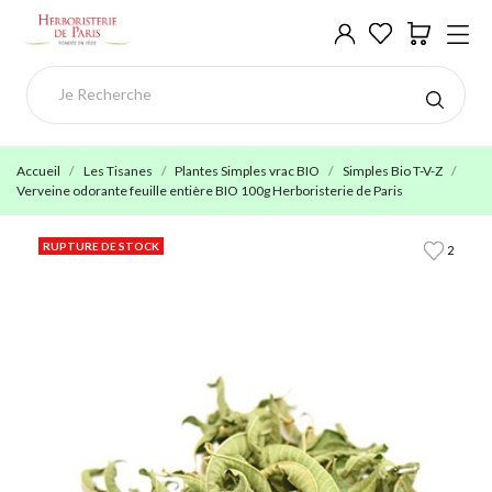
Accueil
Les Tisanes
Plantes Simples vrac BIO
Simples Bio T-V-Z
Verveine odorante feuille entière BIO 100g Herboristerie de Paris
RUPTURE DE STOCK
2