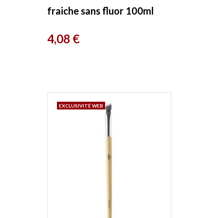
fraiche sans fluor 100ml
Avril
Prix
4,08 €
EXCLUSIVITÉ WEB