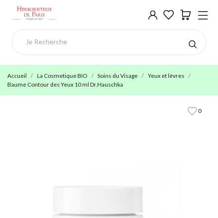
Accueil
La Cosmetique BIO
Soins du Visage
Yeux et lèvres
Baume Contour des Yeux 10 ml Dr.Hauschka
0