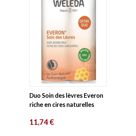
Duo Soin des lèvres Everon
riche en cires naturelles
2X4g Weleda
Prix
11,74 €