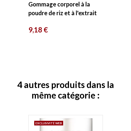
Gommage corporel à la
poudre de riz et à l'extrait
de lilas 200ml Avril
Prix
9,18 €
4 autres produits dans la
même catégorie :
EXCLUSIVITÉ WEB