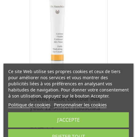
Ce site Web utilise ses propres cookies et ceux de tiers
pour améliorer nos services et vous montrer des
publicités liées à vos préférences en analysant vos
habitudes de navigation. Pour donner votre consentement
à son utilisation, appuyez sur le bouton Accepter.
Crème fluide contour des
Politique de cookies
Personnaliser les cookies
yeux 12.5ml Dr. Hauschka
J'ACCEPTE
Prix
37,24 €
REJETER TOUT