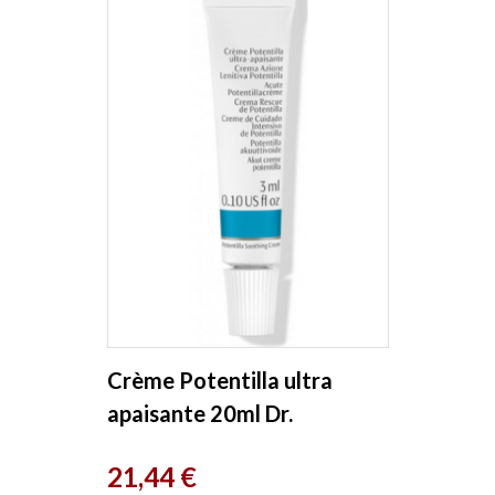
Crème Potentilla ultra
apaisante 20ml Dr.
Hauschka
Prix
21,44 €