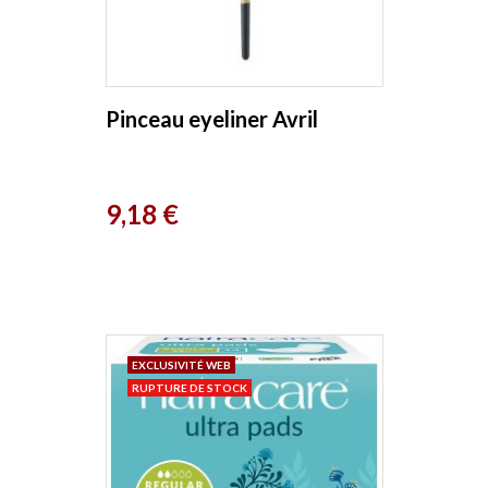
Pinceau eyeliner Avril
Prix
9,18 €
EXCLUSIVITÉ WEB
RUPTURE DE STOCK