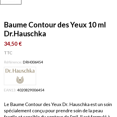
Baume Contour des Yeux 10 ml
Dr.Hauschka
34,50 €
TTC
Référence:
DRH006454
EAN13:
4020829006454
Le Baume Contour des Yeux Dr. Hauschka est un soin
spécialement conçu pour prendre soin de la peau
fragile et sensible du contour de l'œil. Il est formulé à