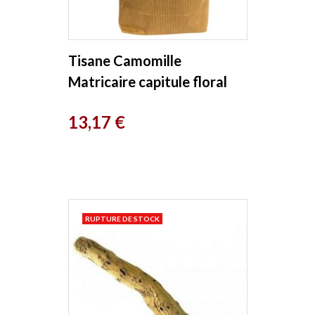
Tisane Camomille
Matricaire capitule floral
100g Herboristerie de Paris
Prix
13,17 €
RUPTURE DE STOCK