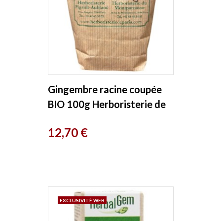
Gingembre racine coupée
BIO 100g Herboristerie de
Paris
Prix
12,70 €
EXCLUSIVITÉ WEB