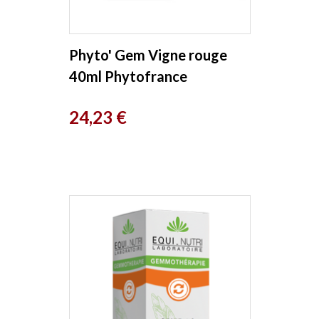
Phyto' Gem Vigne rouge
40ml Phytofrance
Prix
24,23 €