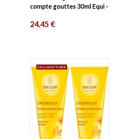
compte gouttes 30ml Equi -
Nutri
Prix
24,45 €
EXCLUSIVITÉ WEB