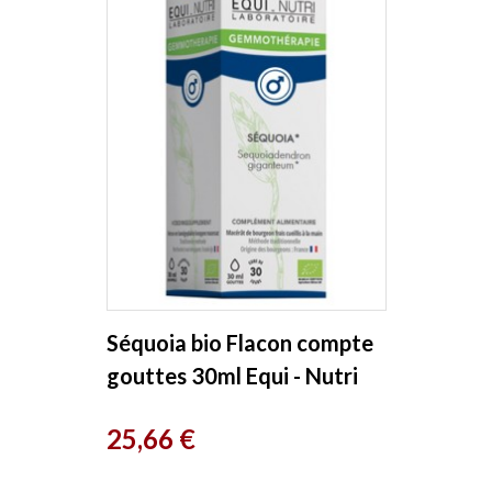
Séquoia bio Flacon compte
gouttes 30ml Equi - Nutri
Prix
25,66 €