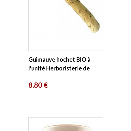
Guimauve hochet BIO à
l'unité Herboristerie de
Paris
Prix
8,80 €