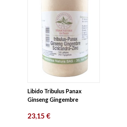
Libido Tribulus Panax
Ginseng Gingembre
Schisandra Zinc 100
Prix
23,15 €
Gélules...