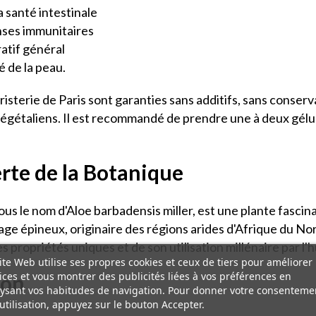
a santé intestinale
nses immunitaires
ratif général
é de la peau.
risterie de Paris sont garanties sans additifs, sans conserv
gétaliens. Il est recommandé de prendre une à deux gélule
erte de la Botanique
ous le nom d'Aloe barbadensis miller, est une plante fasci
lage épineux, originaire des régions arides d'Afrique du No
 propriétés uniques et de son utilisation millénaire par l'
ite Web utilise ses propres cookies et ceux de tiers pour améliorer
ices et vous montrer des publicités liées à vos préférences en
ion
ysant vos habitudes de navigation. Pour donner votre consenteme
utilisation, appuyez sur le bouton Accepter.