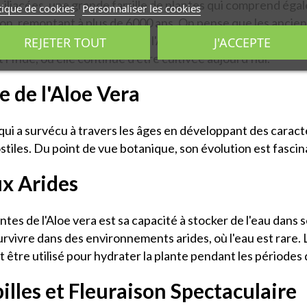
 Liliacées, une grande famille de plantes qui comprend égalem
tique de cookies
Personnaliser les cookies
tion, remontant à plus de 6000 ans. On pense que les anciens
s brûlures. Au fil des siècles, l'Aloe vera a migré vers d'a
REJETER TOUT
J'ACCEPTE
l'Inde, où elle continue d'être cultivée aujourd'hui.
e de l'Aloe Vera
 qui a survécu à travers les âges en développant des carac
iles. Du point de vue botanique, son évolution est fascin
ux Arides
tes de l'Aloe vera est sa capacité à stocker de l'eau dans 
urvivre dans des environnements arides, où l'eau est rare. 
t être utilisé pour hydrater la plante pendant les périodes
lles et Fleuraison Spectaculaire