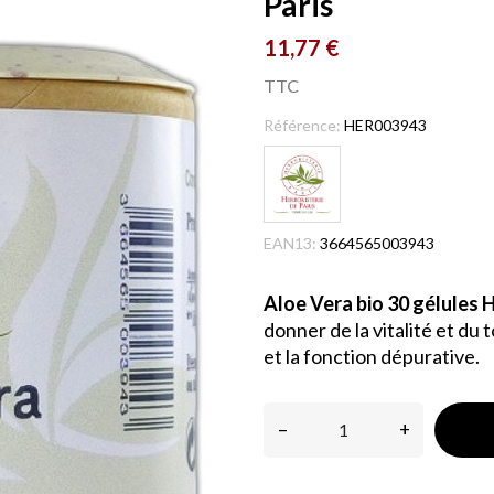
Paris
11,77 €
TTC
Référence:
HER003943
EAN13:
3664565003943
Aloe Vera bio 30 gélules H
donner de la vitalité et du 
et la fonction dépurative.
–
+