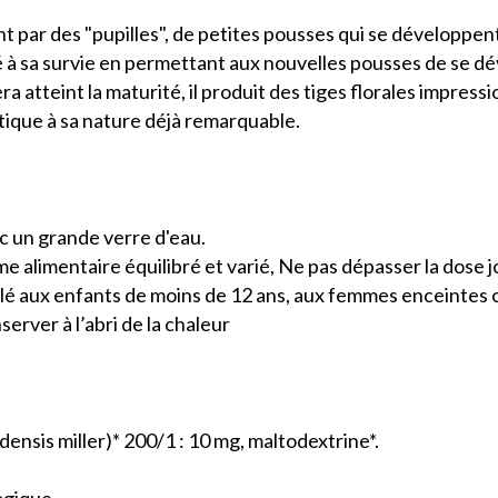
t par des "pupilles", de petites pousses qui se développent
à sa survie en permettant aux nouvelles pousses de se dév
ra atteint la maturité, il produit des tiges florales impres
tique à sa nature déjà remarquable.
ec un grande verre d'eau.
 alimentaire équilibré et varié, Ne pas dépasser la dose j
lé aux enfants de moins de 12 ans, aux femmes enceintes ou
erver à l’abri de la chaleur
densis miller)* 200/1 : 10 mg, maltodextrine*.