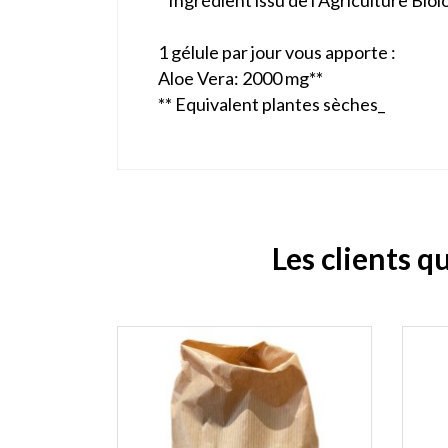
* Ingrédient issu de l’Agriculture Bio
1 gélule par jour vous apporte :
Aloe Vera: 2000 mg**
** Equivalent plantes sèches_
Les clients q