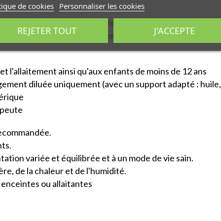
tique de cookies
Personnaliser les cookies
 Aldéhydes aromatiques de l'huile essentielle d'écorce de C
REJETER TOUT
J'ACCEPTE
tions d'usage afin de se prémunir de potentiels effets ind
t l'allaitement ainsi qu'aux enfants de moins de 12 ans
gement diluée uniquement (avec un support adapté : huile, mi
érique
apeute
 recommandée.
ts.
tation variée et équilibrée et à un mode de vie sain.
ère, de la chaleur et de l'humidité.
enceintes ou allaitantes