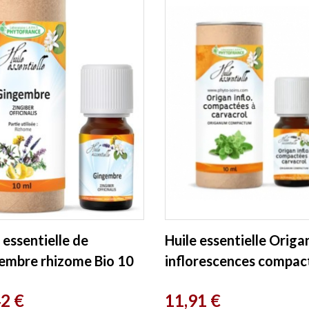
 essentielle de
Huile essentielle Origa
embre rhizome Bio 10
inflorescences compac
hytofrance
10ml Phytofrance
Prix
42 €
11,91 €