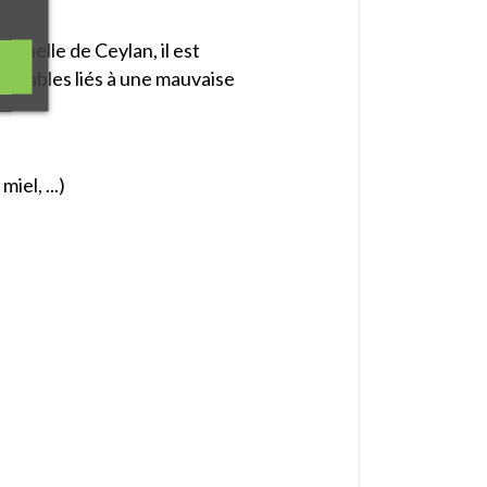
annelle de Ceylan, il est
ésirables liés à une mauvaise
el, ...)