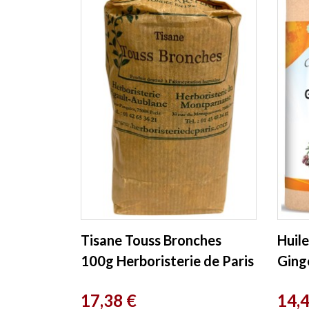
Tisane Touss Bronches
Huile
100g Herboristerie de Paris
Ging
ml P
Prix
Prix
17,38 €
14,