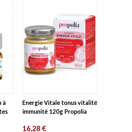
n à
Energie Vitale tonus vitalité
tes
immunité 120g Propolia
Prix
16,28 €