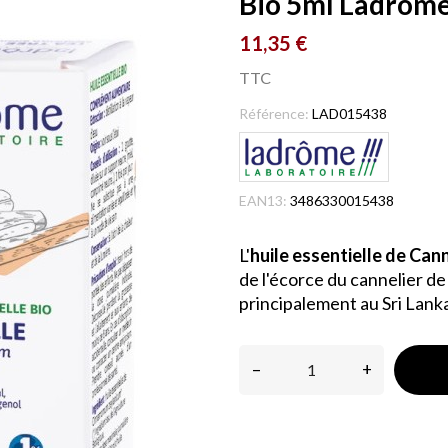
Bio 5ml Ladrom
11,35 €
TTC
Référence:
LAD015438
EAN13:
3486330015438
L'
huile essentielle de Can
de l'écorce du cannelier de
principalement au Sri Lank
–
+