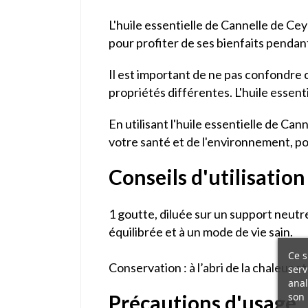
L'huile essentielle de Cannelle de Ce
pour profiter de ses bienfaits pendan
Il est important de ne pas confondre c
propriétés différentes. L'huile essent
En utilisant l'huile essentielle de Ca
votre santé et de l'environnement, po
Conseils d'utilisation
1 goutte, diluée sur un support neutre
équilibrée et à un mode de vie sain.
Ce s
Conservation : à l’abri de la chaleur et
serv
anal
son 
Précautions d'usage