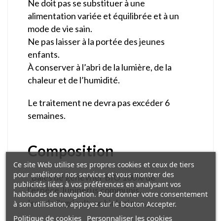
Ne doit pas se substituer à une
alimentation variée et équilibrée et à un
mode de vie sain.
Ne pas laisser à la portée des jeunes
enfants.
À conserver à l’abri de la lumière, de la
chaleur et de l’humidité.
Le traitement ne devra pas excéder 6
semaines.
Composition
Ce site Web utilise ses propres cookies et ceux de tiers
pour améliorer nos services et vous montrer des
_Baies de genévrier BIO 100% de
publicités liées à vos préférences en analysant vos
l'espèce Juniperus communis.
habitudes de navigation. Pour donner votre consentement
Issu de l'agriculture biologique._
à son utilisation, appuyez sur le bouton Accepter.
Politique de cookies
Personnaliser les cookies