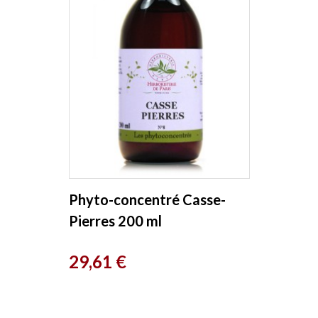
Phyto-concentré Casse-
Pierres 200 ml
Herboristerie de Paris
Prix
29,61 €