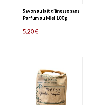
Savon au lait d'ânesse sans
Parfum au Miel 100g
Cosmo Naturel
Prix
5,20 €