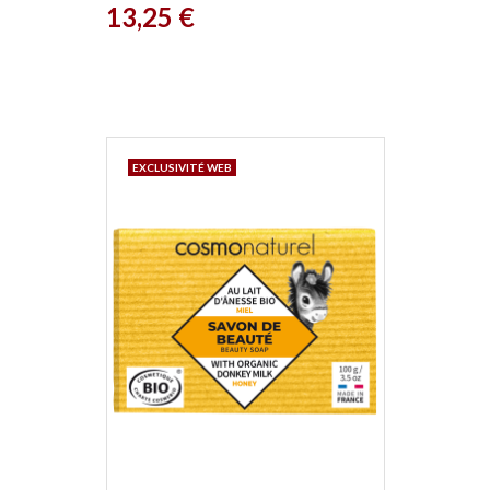
Prix
13,25 €
EXCLUSIVITÉ WEB