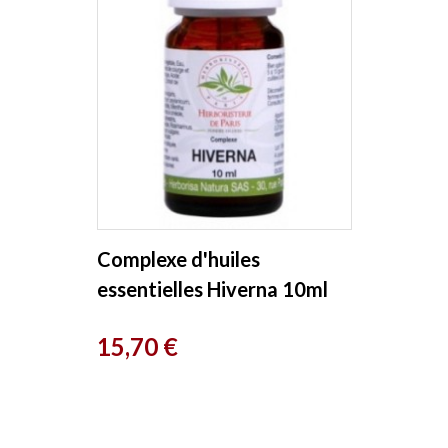
Complexe d'huiles
essentielles Hiverna 10ml
Herboristerie de Paris
Prix
15,70 €