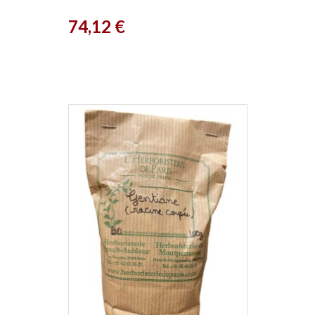
Biofloral
Prix
74,12 €