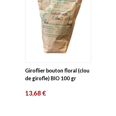
Giroflier bouton floral (clou
de girofle) BIO 100 gr
Herboristerie de Paris
Prix
13,68 €